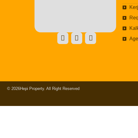
Ker
Req
Kal
Age
© 2026
Hepi Property. All Right Reserved