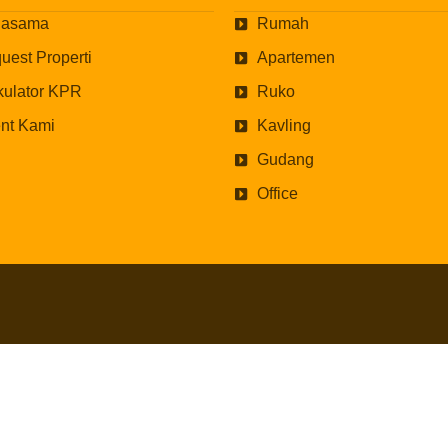
jasama
Rumah
uest Properti
Apartemen
kulator KPR
Ruko
nt Kami
Kavling
Gudang
Office