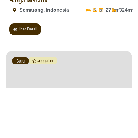
Harga Menarik
Semarang, Indonesia
6
5
273m²
324m²
Lihat Detail
Unggulan
Baru
Rumah Elegan di BSB City, Semarang, 3