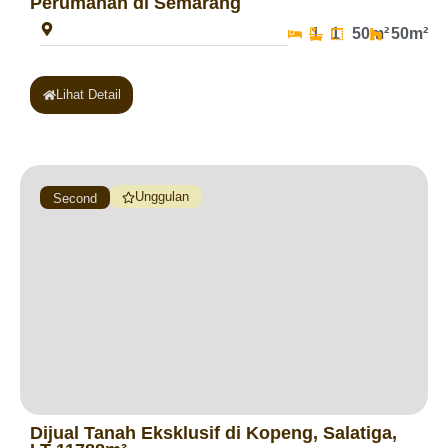
Perumahan di Semarang
1
1
50m²
50m²
Lihat Detail
Unggulan
Second
Dijual Tanah Eksklusif di Kopeng, Salatiga,