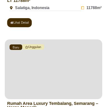
LT 11788m²
Salatiga, Indonesia
11788m²
Lihat Detail
Unggulan
Baru
Rumah Area Luxury Tembalang, Semarang –