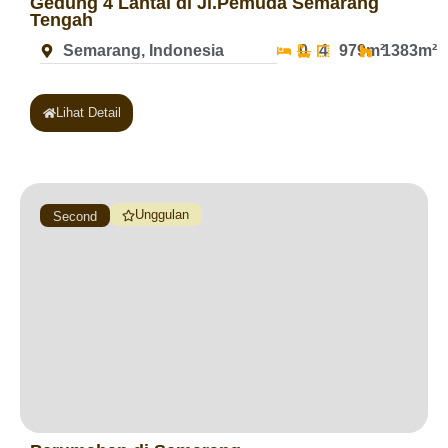
Gedung 4 Lantai di Jl.Pemuda Semarang
Tengah
Semarang, Indonesia
0
4
979m²
1383m²
Lihat Detail
Unggulan
Second